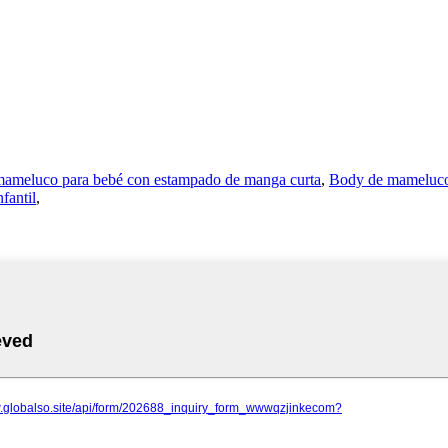
ameluco para bebé con estampado de manga curta
,
Body de mameluco
fantil
,