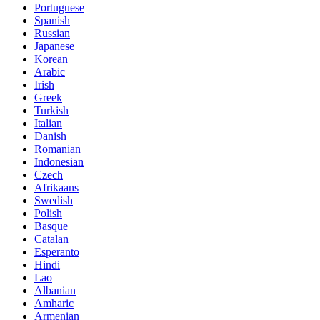
Portuguese
Spanish
Russian
Japanese
Korean
Arabic
Irish
Greek
Turkish
Italian
Danish
Romanian
Indonesian
Czech
Afrikaans
Swedish
Polish
Basque
Catalan
Esperanto
Hindi
Lao
Albanian
Amharic
Armenian