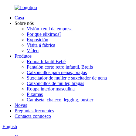
Casa
Sobre nós
Visión xeral da empresa
Por que elixirnos?
Exposición
Visita á fábrica
Vídeo
Produtos
Roupa Infantil Bebé
Pantalón corto retro infantil, Breifs
Calzoncillos para nenas, bragas
Suxeitador de muller e suxeitador de nena
Calzoncillos de muller, bragas
Roupa interior masculina
Pixamas
Camiseta, chaleco, legging, bustier
Novas
Preguntas frecuentes
Contacta connosco
English