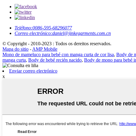
Teléfono:
0086-595-68296077
Correo electrónico:
daniel@jinkegarments.com.cn
© Copyright - 2010-2023 : Todos os dereitos reservados.
Mapa do sitio
-
AMP Mobile
Mono de mameluco para bebé con manga curta de cor lisa
,
Body de m
manga curta
,
Body de bebé recién nacido
,
Body de mono para bebé in
Enviar correo electrónico
x