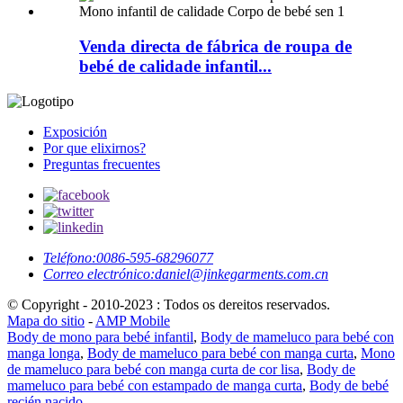
Venda directa de fábrica de roupa de
bebé de calidade infantil...
Exposición
Por que elixirnos?
Preguntas frecuentes
Teléfono:
0086-595-68296077
Correo electrónico:
daniel@jinkegarments.com.cn
© Copyright - 2010-2023 : Todos os dereitos reservados.
Mapa do sitio
-
AMP Mobile
Body de mono para bebé infantil
,
Body de mameluco para bebé con
manga longa
,
Body de mameluco para bebé con manga curta
,
Mono
de mameluco para bebé con manga curta de cor lisa
,
Body de
mameluco para bebé con estampado de manga curta
,
Body de bebé
recién nacido
,