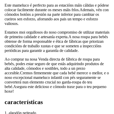
Este mameluco é perfecto para as estacións máis cálidas e pódese
colocar facilmente durante os meses máis fríos.Ademais, vén con
cómodos botóns a presión na parte inferior para cambiar os
cueiros sen esforzo, aforrando aos pais un tempo e esforzo
valiosos.
Estamos moi orgullosos do noso compromiso de utilizar materiais
de primeira calidade e artesanía experta.A nosa roupa para bebés
obtense de forma responsable e ética de fábricas que priorizan
condicións de traballo xustas e que se someten a inspeccións
periódicas para garantir a garantía de calidade.
Ao comprar na nosa Venda directa de fábrica de roupa para
bebés, podes estar seguro de que estás adquirindo produtos de
alta calidade, cómodos e sostibles, todo a un prezo
accesible.Cremos firmemente que cada bebé merece o mellor, e o
noso excepcional mameluco infantil con pés seguramente se
converterá nun elemento crucial no garda-roupa do teu
bebé.Asegura este delicioso e cómodo traxe para o teu pequeno
hoxe!
características
1. algodón peiteado