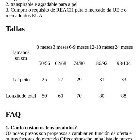
2. transpirable e agradable para a pel
3. Cumprir o requisito de REACH para o mercado da UE e o
mercado dos EUA
Tallas
0 meses
3 meses
6-9 meses
12-18 meses
24 meses
Tamaños:
en cm
50/56
62/68
74/80
86/92
98/104
1/2 peito
25
27
29
31
33
Lonxitude total
50
60
70
80
88
FAQ
1. Canto custan os teus produtos?
Os nosos prezos son propensos a cambiar en función da oferta e
outros factores do mercado.Ofrecerémosche unha lista de prezos