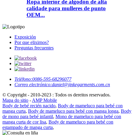
Ropa interior de algodón de alta
calidade para mulleres de punto
OEM...
Exposición
Por que elixirnos?
Preguntas frecuentes
Teléfono:
0086-595-68296077
Correo electrónico:
daniel@jinkegarments.com.cn
© Copyright - 2010-2023 : Todos os dereitos reservados.
Mapa do sitio
-
AMP Mobile
Body de bebé recién nacido
,
Body de mameluco para bebé con
manga curta
,
Body de mameluco para bebé con manga longa
,
Body
de mono para bebé infantil
,
Mono de mameluco para bebé con
manga curta de cor lisa
,
Body de mameluco para bebé con
estampado de manga curta
,