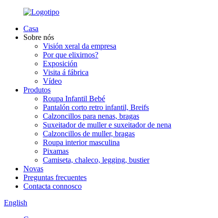
Casa
Sobre nós
Visión xeral da empresa
Por que elixirnos?
Exposición
Visita á fábrica
Vídeo
Produtos
Roupa Infantil Bebé
Pantalón corto retro infantil, Breifs
Calzoncillos para nenas, bragas
Suxeitador de muller e suxeitador de nena
Calzoncillos de muller, bragas
Roupa interior masculina
Pixamas
Camiseta, chaleco, legging, bustier
Novas
Preguntas frecuentes
Contacta connosco
English