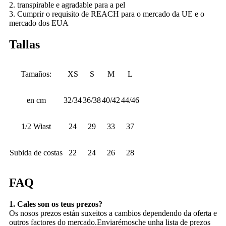
2. transpirable e agradable para a pel
3. Cumprir o requisito de REACH para o mercado da UE e o
mercado dos EUA
Tallas
Tamaños:
XS
S
M
L
en cm
32/34
36/38
40/42
44/46
1/2 Wiast
24
29
33
37
Subida de costas
22
24
26
28
FAQ
1. Cales son os teus prezos?
Os nosos prezos están suxeitos a cambios dependendo da oferta e
outros factores do mercado.Enviarémosche unha lista de prezos