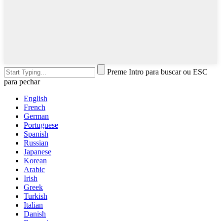
Preme Intro para buscar ou ESC
para pechar
English
French
German
Portuguese
Spanish
Russian
Japanese
Korean
Arabic
Irish
Greek
Turkish
Italian
Danish