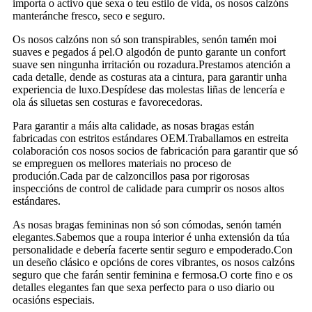
importa o activo que sexa o teu estilo de vida, os nosos calzóns
manteránche fresco, seco e seguro.
Os nosos calzóns non só son transpirables, senón tamén moi
suaves e pegados á pel.O algodón de punto garante un confort
suave sen ningunha irritación ou rozadura.Prestamos atención a
cada detalle, dende as costuras ata a cintura, para garantir unha
experiencia de luxo.Despídese das molestas liñas de lencería e
ola ás siluetas sen costuras e favorecedoras.
Para garantir a máis alta calidade, as nosas bragas están
fabricadas con estritos estándares OEM.Traballamos en estreita
colaboración cos nosos socios de fabricación para garantir que só
se empreguen os mellores materiais no proceso de
produción.Cada par de calzoncillos pasa por rigorosas
inspeccións de control de calidade para cumprir os nosos altos
estándares.
As nosas bragas femininas non só son cómodas, senón tamén
elegantes.Sabemos que a roupa interior é unha extensión da túa
personalidade e debería facerte sentir seguro e empoderado.Con
un deseño clásico e opcións de cores vibrantes, os nosos calzóns
seguro que che farán sentir feminina e fermosa.O corte fino e os
detalles elegantes fan que sexa perfecto para o uso diario ou
ocasións especiais.